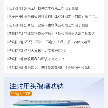
[
电子画册
]
河南全印检测技术有限公司电子画册
[
电子画册
]
天然植物饲料原料团体标准制定（河南）项目工作组
[
电子画册
]
江西核工业瑞丰生物药业有限公司电子画册
[
猪病防治
]
猪体温下降如何救治？这位老兽医给出了这套方
[
猪病防治
]
“不死、不长、不愈”？入秋以后，养猪人请警
[
猪病防治
]
多雨天养猪一定要做好这7点
[
猪病防治
]
猪咬尾我们应该怎么做？？？
[
猪病防治
]
兽药知识 | 伊维菌素在治疗猪疥螨病和猪虱病