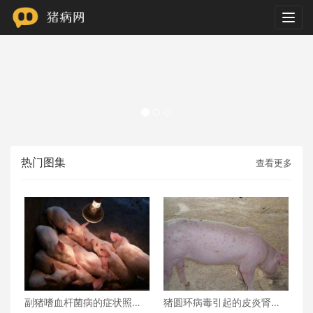
Togg
navig
热门图集
查看更多
副猪嗜血杆菌病的症状照片
猪圆环病毒引起的皮炎肾病
图谱及防控措施
综合征临床症状图片