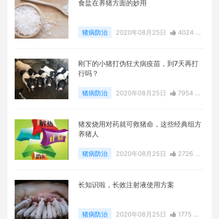
食盐在养猪方面的妙用
猪病防治
2020年08月25日
4024 点
赞
0
评论
22072 浏览
刚下的小猪打伪狂犬病疫苗，到7天再打
行吗？
猪病防治
2020年08月25日
7954 点
赞
0
评论
23337 浏览
猪发烧用对药就可救猪命，这些经典组方
养猪人
猪病防治
2020年08月25日
2726 点
赞
0
评论
27224 浏览
长知识啦，长效注射液使用方案
猪病防治
2020年08月25日
1775 点