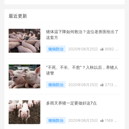
最近更新
猪体温下降如何救治？这位老兽医给出了
这套方
猪病防治
2020年08月25日
9082 点
赞
0
评论
77904 浏览
“不死、不长、不愈”？入秋以后，养猪人
请警
猪病防治
2020年08月25日
2713 点
赞
0
评论
22724 浏览
多雨天养猪一定要做好这7点
猪病防治
2020年08月25日
1169 点
赞
0
评论
22848 浏览