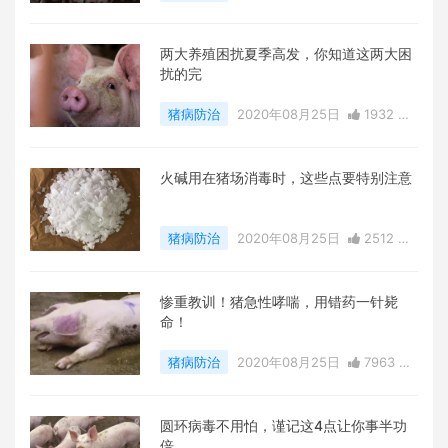
赞
0
评论
19943 浏览
两大养殖困扰夏季高发，你知道这两大困
扰的完
猪病防治
2020年08月25日
1932 点
赞
0
评论
13372 浏览
火碱用在猪场消毒时，这些点要特别注意
猪病防治
2020年08月25日
2512 点
赞
0
评论
29923 浏览
惨重教训！猪急性哮喘，用错药一针毙
命！
猪病防治
2020年08月25日
7963 点
赞
0
评论
10875 浏览
圆环病毒不用怕，谨记这4点让你事半功
倍