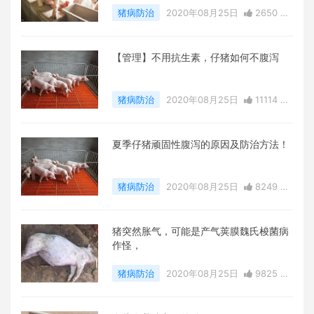
猪病防治
2020年08月25日
2650 点
赞
0
评论
37758 浏览
【管理】不用抗生素，仔猪如何不腹泻
猪病防治
2020年08月25日
11114 点
赞
0
评论
13226 浏览
夏季仔猪顽固性腹泻的原因及防治方法！
猪病防治
2020年08月25日
8249 点
赞
0
评论
21176 浏览
猪突然胀气，可能是产气荚膜魏氏梭菌病
作怪，
猪病防治
2020年08月25日
9825 点
赞
0
评论
21842 浏览