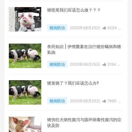
猪咬尾我们应该怎么做？？？
猪病防治
2020年08月25日
5254 点
赞
0
评论
33974 浏览
兽药知识 | 伊维菌素在治疗猪疥螨病和猪
虱病
猪病防治
2020年08月25日
3194 点
赞
0
评论
21806 浏览
猪发烧了？我们应该怎么办?
猪病防治
2020年08月25日
7990 点
赞
0
评论
34252 浏览
猪伪狂犬病性腹泻与圆环病毒性腹泻的症
状及防