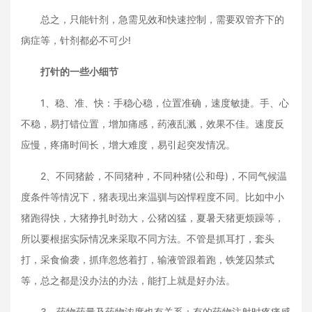
总之，只能针剂，急需见效和快速控制，需要双管齐下的
病症等，针剂都必不可少!
打针的一些小细节
1、稳、准、快：手稳心稳，位置准确，速度敏捷。手、心
不稳，易打错位置，增加痛感，药液乱溅，效果不佳。速度反
应慢，疼痛时间长，增大难度，易引起突发情况。
2、不同猪龄，不同猪种，不同种猪(公和母)，不同气候温
度条件等情况下，猪表现出来温驯与凶悍程度不同。比如中小
猪跑得快，大猪挣扎时劲大，公猪凶猛，夏暑天猪更烦躁等，
所以要根据实际情况来采取不同方法。不管是抓耳打，套头
打，采食偷袭，抓痒忽悠着打，输液管跟着跑，铁笼囚禁式
等，总之都是没办法的办法，能打上就是好办法。
3、药物药量及药物浓度也有关系：有的药物注射时疼痛感