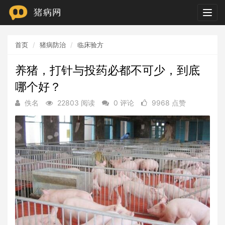
Togg
navig
首页
猪病防治
临床验方
养猪，打针与投药必都不可少，到底
哪个好？
佚名
22803 阅读
0 评论
9968 点赞