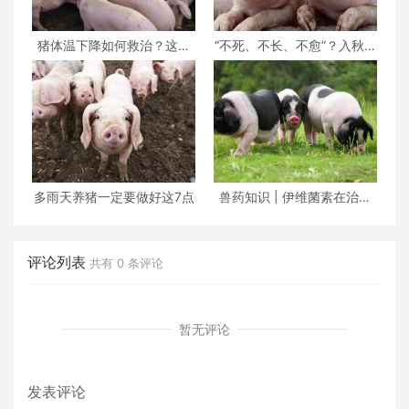
猪体温下降如何救治？这位
“不死、不长、不愈”？入秋以
老兽医给出了这套方
后，养猪人请警
多雨天养猪一定要做好这7点
兽药知识 | 伊维菌素在治疗
猪疥螨病和猪虱病
评论列表
共有
0
条评论
暂无评论
发表评论