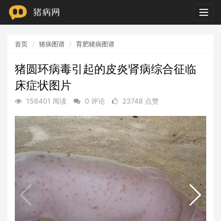
Togg
navig
首页
猪病图谱
育肥猪病图谱
猪圆环病毒引起的皮炎肾病综合征临
床症状图片
156401 阅读
0 评论
23748 点赞