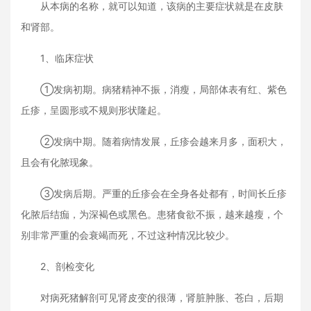
从本病的名称，就可以知道，该病的主要症状就是在皮肤
和肾部。
1、临床症状
①发病初期。病猪精神不振，消瘦，局部体表有红、紫色
丘疹，呈圆形或不规则形状隆起。
②发病中期。随着病情发展，丘疹会越来月多，面积大，
且会有化脓现象。
③发病后期。严重的丘疹会在全身各处都有，时间长丘疹
化脓后结痂，为深褐色或黑色。患猪食欲不振，越来越瘦，个
别非常严重的会衰竭而死，不过这种情况比较少。
2、剖检变化
对病死猪解剖可见肾皮变的很薄，肾脏肿胀、苍白，后期