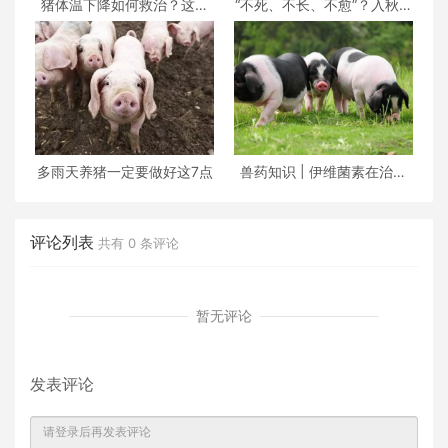
猪体温下降如何救治？这位
“不死、不长、不愈”？入秋以
老兽医给出了这套方
后，养猪人请警
多雨天养猪一定要做好这7点
兽药知识 | 伊维菌素在治疗
猪疥螨病和猪虱病
评论列表
共有
0
条评论
暂无评论
发表评论