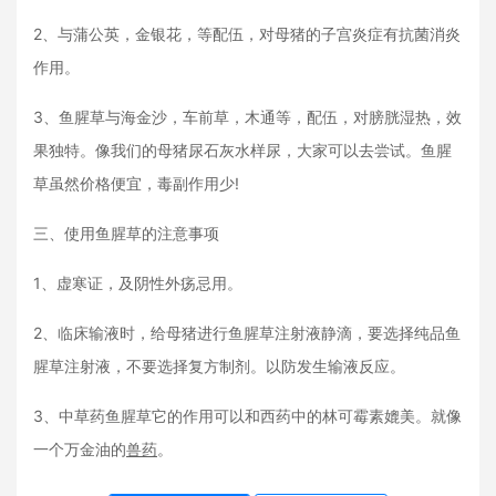
2、与蒲公英，金银花，等配伍，对母猪的子宫炎症有抗菌消炎
作用。
3、鱼腥草与海金沙，车前草，木通等，配伍，对膀胱湿热，效
果独特。像我们的母猪尿石灰水样尿，大家可以去尝试。鱼腥
草虽然价格便宜，毒副作用少!
三、使用鱼腥草的注意事项
1、虚寒证，及阴性外疡忌用。
2、临床输液时，给母猪进行鱼腥草注射液静滴，要选择纯品鱼
腥草注射液，不要选择复方制剂。以防发生输液反应。
3、中草药鱼腥草它的作用可以和西药中的林可霉素媲美。就像
一个万金油的
兽药
。