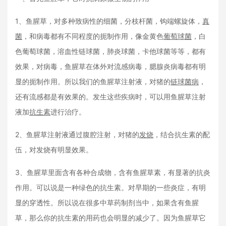
1、鱼腥草，对多种致病性的细菌，分枝杆菌，钩端螺旋体，
真
菌
，和病毒都有不同程度的扼制作用，像金黄色
葡萄球菌
，白
色葡萄球菌，溶血性链球菌，肺炎球菌，卡他球菌等等，都有
效果，对病毒，鱼腥草在体外对流感病毒，腮腺炎病毒都有明
显的扼制作用。所以我们的鱼腥草注射液，对猪的
链球菌病
，
还有流感都是有效果的。发生这些疾病时，可以用鱼腥草注射
液加
抗生素
进行治疗。
2、鱼腥草注射液通过腹腔注射，对猪的
发烧
，结合抗生素的配
伍，对发烧有明显效果。
3、鱼腥草里面含有各种合成物，含有鱼腥草素，有显著的抗炎
作用。可以说是一种绿色的抗生素。对早期的一些炎症，有明
显的穿透性。所以说在很多中草药制剂当中，如果含有鱼腥
草，那么你的抗生素的用药也会明显的减少了。因为鱼腥草它