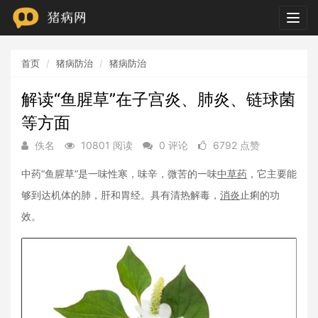
Togg
navig
首页
猪病防治
猪病防治
解读“鱼腥草”在子宫炎、肺炎、链球菌
等方面
佚名
10801 阅读
0 评论
6792 点赞
中药“鱼腥草”是一味性寒，味辛，微苦的一味
中草药
，它主要能
够到达机体的肺，肝和胃经。具有清热解毒，
消炎
止痢的功
效。