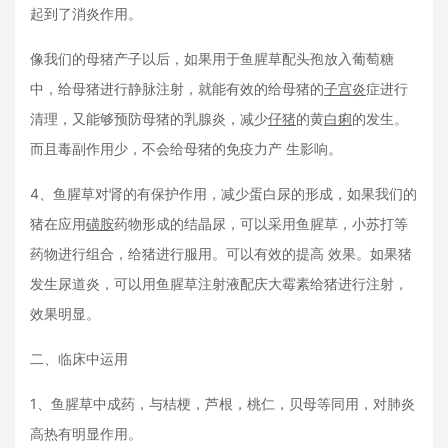
起到了消炎作用。
像我们的母猪产子以后，如果用于鱼腥草配头孢放入葡萄糖
中，给母猪进行静脉注射，就能有效的给母猪的
子宫炎
症进行
清理，又能够预防母猪的乳腺炎，减少
仔猪
的黄
白痢
的发生。
而且毒副作用少，不会给母猪的免疫力产 生影响。
4、鱼腥草对肾的有保护作用，减少蛋白尿的形成，如果我们的
猪在应用
磺胺
药物形成的结晶尿，可以采用鱼腥草，小苏打等
药物进行组合，给猪进行服用。可以有效的提高 效果。如果猪
发生尿道炎，可以用鱼腥草注射液配庆大霉素给猪进行注射，
效果明显。
二、临床中运用
1、鱼腥草中成药，与桔梗，芦根，桃仁，贝母等同用，对肺炎
高热有明显作用。