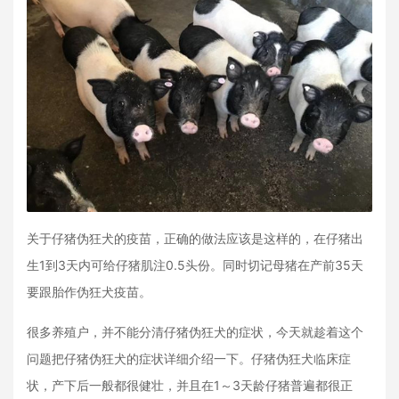
关于仔猪伪狂犬的疫苗，正确的做法应该是这样的，在仔猪出
生1到3天内可给仔猪肌注0.5头份。同时切记母猪在产前35天
要跟胎作伪狂犬疫苗。
很多养殖户，并不能分清仔猪伪狂犬的症状，今天就趁着这个
问题把仔猪伪狂犬的症状详细介绍一下。仔猪伪狂犬临床症
状，产下后一般都很健壮，并且在1～3天龄仔猪普遍都很正