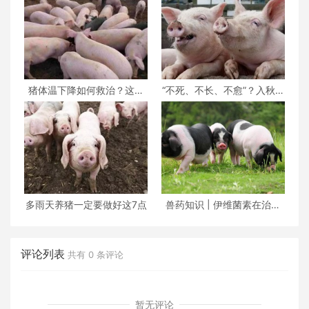
猪体温下降如何救治？这位
“不死、不长、不愈”？入秋以
老兽医给出了这套方
后，养猪人请警
多雨天养猪一定要做好这7点
兽药知识 | 伊维菌素在治疗
猪疥螨病和猪虱病
评论列表
共有
0
条评论
暂无评论