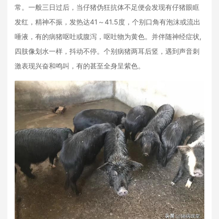
常。一般三日过后，当仔猪伪狂抗体不足便会发现有仔猪眼眶
发红，精神不振，发热达41～41.5度，个别口角有泡沫或流出
唾液，有的病猪呕吐或腹泻，呕吐物为黄色。并伴随神经症状,
四肢像划水一样，抖动不停。个别病猪两耳后竖，遇到声音刺
激表现兴奋和鸣叫，有的甚至全身呈紫色。