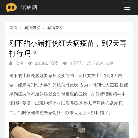
Togg
navig
首页
猪病防治
猪病防治
刚下的小猪打伪狂犬病疫苗，到7天再
打行吗？
佚名
23362 阅读
0 评论
7954 点赞
刚下的小猪是必须要做狂犬疫苗的，而且要在出生1到3天内
做，如果等到七天再打的话为时已晚,因为可能到七天左右,猪如
果伪狂抗体不足的话就会出现相应的症状，如仔猪嗜睡精神不
振精神萎靡，出现神经症状以及呼吸道症状,严重的会诱发死
亡。到时候如果再去做伪狂，效果肯定会大打折扣了。