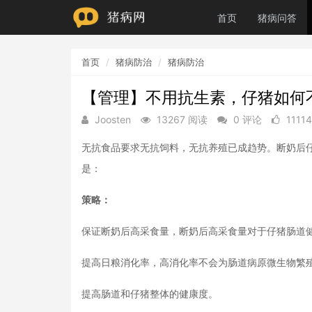
首页
猪病问答
首页
猪病防治
猪病防治
【管理】不用抗生素，仔猪如何
Joosten
13267 阅读
0 评论
1111
无抗食品要求无抗饲料，无抗养殖已成趋势。断奶后
是：
策略：
保证断奶后高采食量，断奶后高采食量对于仔猪肠道
提高日粮消化率，高消化率不会为肠道病原微生物繁
提高肠道和仔猪整体的健康度。