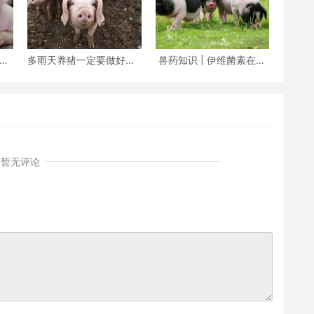
？入
多雨天养猪一定要做好这7
兽药知识 | 伊维菌素在治
警
点
疗猪疥螨病和猪虱病
暂无评论