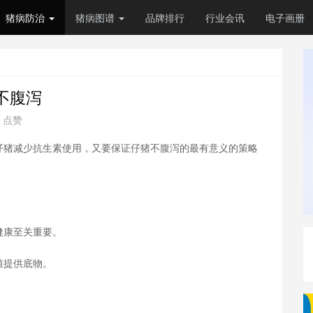
猪病防治
猪病图谱
品牌排行
行业会讯
电子画册
不腹泻
4 点赞
仔猪减少抗生素使用，又要保证仔猪不腹泻的最有意义的策略
健康至关重要。
殖提供底物。