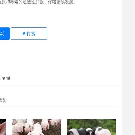
抗原和毒素的通透性加强，仔猪更易发病。
14
)
打赏
.html
及防