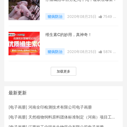
猪病防治
2020年08月25日
7549 点
赞
0
评论
27949 浏览
维生素C的妙用，真神奇！
猪病防治
2020年08月25日
5874 点
赞
0
评论
17554 浏览
加载更多
最新更新
[
电子画册
]
河南全印检测技术有限公司电子画册
[
电子画册
]
天然植物饲料原料团体标准制定（河南）项目工作组
[
电子画册
]
江西核工业瑞丰生物药业有限公司电子画册