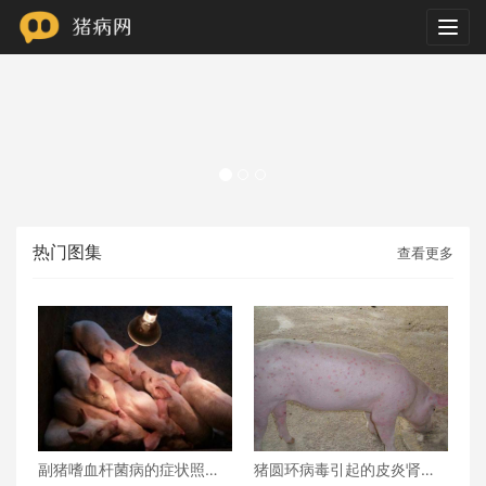
Togg
navig
热门图集
查看更多
副猪嗜血杆菌病的症状照片
猪圆环病毒引起的皮炎肾病
图谱及防控措施
综合征临床症状图片