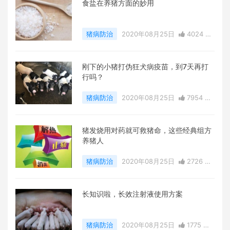
食盐在养猪方面的妙用
猪病防治
2020年08月25日
4024 点
赞
0
评论
22090 浏览
刚下的小猪打伪狂犬病疫苗，到7天再打
行吗？
猪病防治
2020年08月25日
7954 点
赞
0
评论
23354 浏览
猪发烧用对药就可救猪命，这些经典组方
养猪人
猪病防治
2020年08月25日
2726 点
赞
0
评论
27240 浏览
长知识啦，长效注射液使用方案
猪病防治
2020年08月25日
1775 点