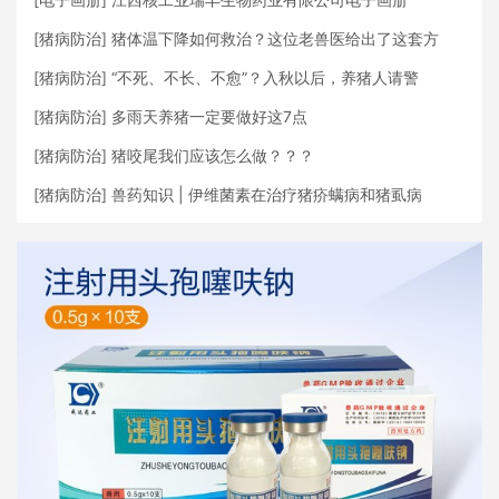
[
猪病防治
]
猪体温下降如何救治？这位老兽医给出了这套方
[
猪病防治
]
“不死、不长、不愈”？入秋以后，养猪人请警
[
猪病防治
]
多雨天养猪一定要做好这7点
[
猪病防治
]
猪咬尾我们应该怎么做？？？
[
猪病防治
]
兽药知识 | 伊维菌素在治疗猪疥螨病和猪虱病