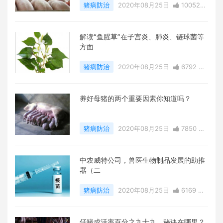
猪病防治
2020年08月25日
10052
点赞
0
评论
20307 浏览
解读“鱼腥草”在子宫炎、肺炎、链球菌等
方面
猪病防治
2020年08月25日
6792 点
赞
0
评论
10793 浏览
养好母猪的两个重要因素你知道吗？
猪病防治
2020年08月25日
7850 点
赞
0
评论
9246 浏览
中农威特公司，兽医生物制品发展的助推
器（二
猪病防治
2020年08月25日
6169 点
赞
0
评论
10703 浏览
仔猪成活率百分之九十九，秘诀在哪里？