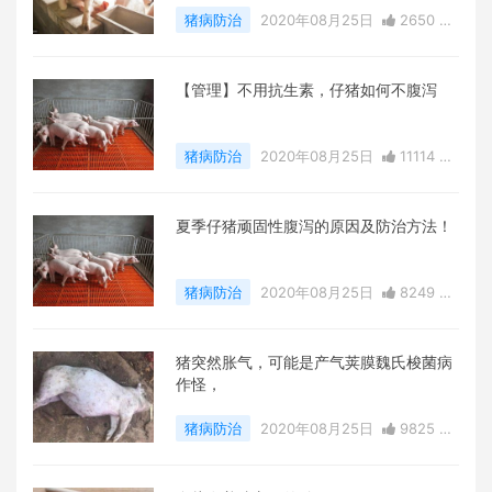
猪病防治
2020年08月25日
2650 点
赞
0
评论
37809 浏览
【管理】不用抗生素，仔猪如何不腹泻
猪病防治
2020年08月25日
11114 点
赞
0
评论
13276 浏览
夏季仔猪顽固性腹泻的原因及防治方法！
猪病防治
2020年08月25日
8249 点
赞
0
评论
21214 浏览
猪突然胀气，可能是产气荚膜魏氏梭菌病
作怪，
猪病防治
2020年08月25日
9825 点
赞
0
评论
21914 浏览