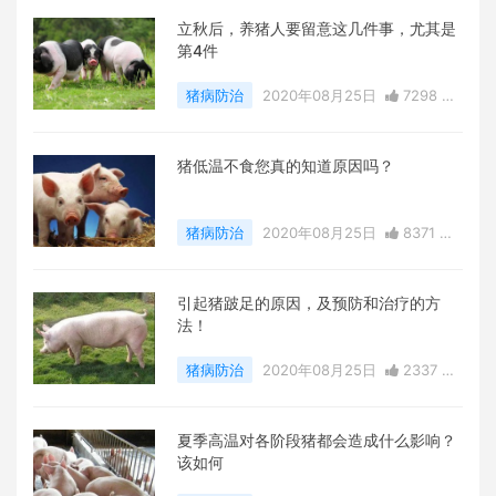
立秋后，养猪人要留意这几件事，尤其是
第4件
猪病防治
2020年08月25日
7298 点
赞
0
评论
22065 浏览
猪低温不食您真的知道原因吗？
猪病防治
2020年08月25日
8371 点
赞
0
评论
15658 浏览
引起猪跛足的原因，及预防和治疗的方
法！
猪病防治
2020年08月25日
2337 点
赞
0
评论
16408 浏览
夏季高温对各阶段猪都会造成什么影响？
该如何