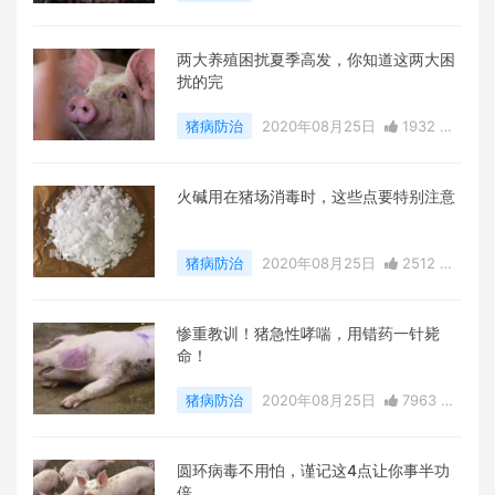
赞
0
评论
19960 浏览
两大养殖困扰夏季高发，你知道这两大困
扰的完
猪病防治
2020年08月25日
1932 点
赞
0
评论
13398 浏览
火碱用在猪场消毒时，这些点要特别注意
猪病防治
2020年08月25日
2512 点
赞
0
评论
29945 浏览
惨重教训！猪急性哮喘，用错药一针毙
命！
猪病防治
2020年08月25日
7963 点
赞
0
评论
10893 浏览
圆环病毒不用怕，谨记这4点让你事半功
倍