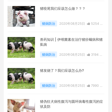
猪咬尾我们应该怎么做？？？
猪病防治
2020年08月25日
5254 点
赞
0
评论
34027 浏览
兽药知识 | 伊维菌素在治疗猪疥螨病和猪
虱病
猪病防治
2020年08月25日
3194 点
赞
0
评论
21880 浏览
猪发烧了？我们应该怎么办?
猪病防治
2020年08月25日
7990 点
赞
0
评论
34305 浏览
猪伪狂犬病性腹泻与圆环病毒性腹泻的症
状及防