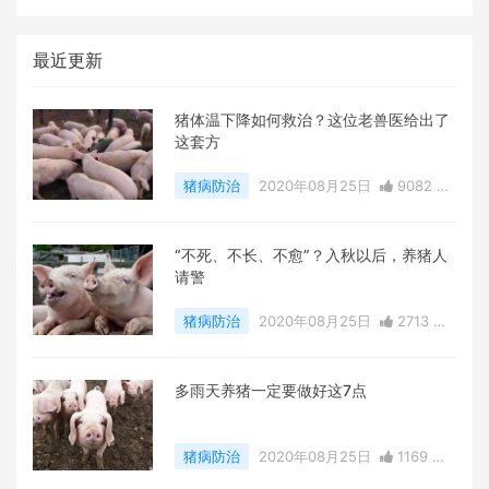
最近更新
猪体温下降如何救治？这位老兽医给出了
这套方
猪病防治
2020年08月25日
9082 点
赞
0
评论
78015 浏览
“不死、不长、不愈”？入秋以后，养猪人
请警
猪病防治
2020年08月25日
2713 点
赞
0
评论
22780 浏览
多雨天养猪一定要做好这7点
猪病防治
2020年08月25日
1169 点
赞
0
评论
22906 浏览